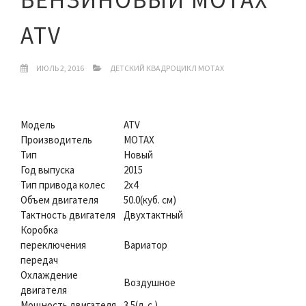
ATV
ИЮЛЬ 2, 2016
ДЕТСКИЙ КВАДРОЦИКЛ MOTAX
Модель
ATV
Производитель
MOTAX
Тип
Новый
Год выпуска
2015
Тип привода колес
2х4
Объем двигателя
50.0(куб. см)
Тактность двигателя
Двухтактный
Коробка
переключения
Вариатор
передач
Охлаждение
Воздушное
двигателя
Мощность двигателя
3.5(л. с.)