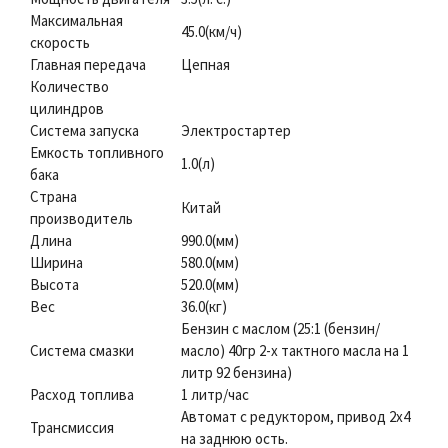
Максимальная
45.0(км/ч)
скорость
Главная передача
Цепная
Количество
цилиндров
Система запуска
Электростартер
Емкость топливного
1.0(л)
бака
Страна
Китай
производитель
Длина
990.0(мм)
Ширина
580.0(мм)
Высота
520.0(мм)
Вес
36.0(кг)
Бензин с маслом (25:1 (бензин/
Система смазки
масло) 40гр 2-х тактного масла на 1
литр 92 бензина)
Расход топлива
1 литр/час
Автомат с редуктором, привод 2х4
Трансмиссия
на заднюю ость.