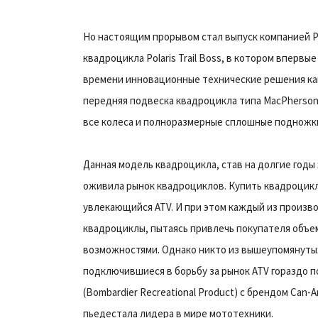
Но настоящим прорывом стал выпуск компанией Pola
квадроцикла Polaris Trail Boss, в котором вперв
времени инновационные технические решения как
передняя подвеска квадроцикла типа MacPherson,
все колеса и полноразмерные сплошные подножк
Данная модель квадроцикла, став на долгие годы
оживила рынок квадроциклов. Купить квадроцикл 
увлекающийся ATV. И при этом каждый из произв
квадроциклы, пытаясь привлечь покупателя объ
возможностями. Однако никто из вышеупомянутых б
подключившиеся в борьбу за рынок ATV гораздо по
(Bombardier Recreational Product) с брендом Can-
пьедестала лидера в мире мототехники.