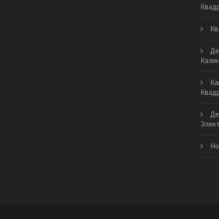
Квад
Кв
Де
Кали
Ка
Квадр
Де
Элект
Но