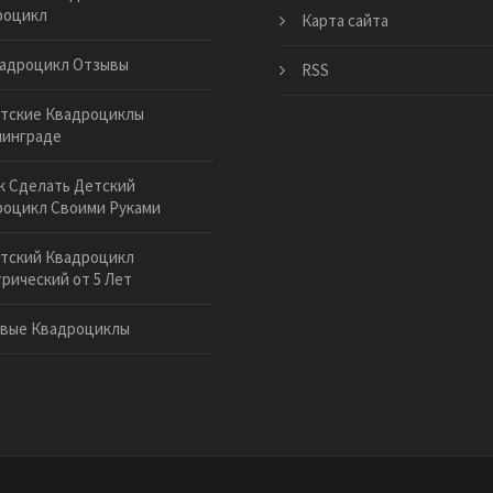
роцикл
Карта сайта
адроцикл Отзывы
RSS
тские Квадроциклы
нинграде
к Сделать Детский
оцикл Своими Руками
тский Квадроцикл
рический от 5 Лет
вые Квадроциклы