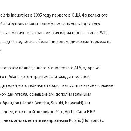
ris Industries в 1985 году первого в США 4-х колесного
ые были использованы такие революционные для того
 автоматическая трансмиссия вариаторного типа (PVT),
 задняя подвеска с большим ходом, дисковые тормоза на
и.
 эталоном полноценного 4-х колесного ATV, здорово
от Polaris хотел практически каждый человек,
одителей мототехники старался выпустить какие-то новые
емом двигателя, оснащением, дополнительными
рендов (Honda, Yamaha, Suzuki, Kawasaki), ни
зднее, во второй половине 90-х, Arctic Cat и BRP
Am не смогли сместить квадроциклы Polaris (Поларис) с