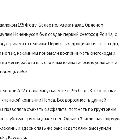
 далеком 1954 году. Более полувека назад Орленом
лем Ноченмусом был создан первый снегоход Polaris, с
индустрии мототехники. Первые квадроциклы и снегоходы,
 не так, какими мы привыкли воспринимать снегоходы и
огда могли работать в сложных климатических условиях и
 помощь себе.
ходов ATV стали выпускаемые с 1969 года 3-х колесные
лы" японской компании Honda. Вседорожность данной
а позволяла съехать с асфальта, погонять по грунтовым
не глубокую грязь и даже снег. Однако 3-колесная формула
олесами, и здесь опять же законодателями выступили
ki, Kawasaki.