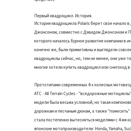
Первый квадроцикл. История.
История квадроцикла Polaris берет свое начало в
Джонсоном, совместно с Дэвидом Джонсоном и Пау
которого началось бурное развитие компании в 
конечно же, были примитивны и выглядели совсем
квадроциклы сейчас, но, тем не менее, они уже т
многие хотели купить квадроцикл или снегоход в
Прототипами современных 4-х колесных мотовезде
ATC - All Terrain Cycles - "вседорожные мотоцик
модели была весьма условной, но такая компоновк
дорожкам и песчаным дюнам, а также "помесить" 
стала постепенно вытесняться моделями с 4-мя к
японские мотопроизводители: Honda, Yamaha, Suzu