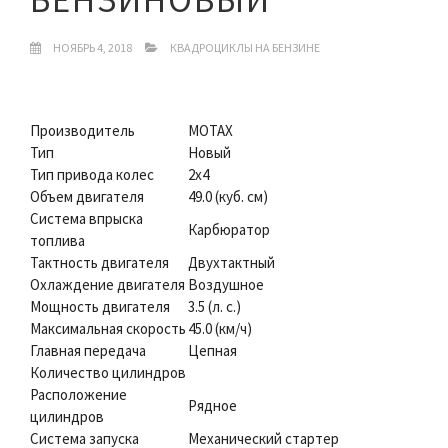
НОЯБРЬ 4, 2018
КВАДРОЦИКЛЫ НА БЕНЗИНЕ
Производитель
MOTAX
Тип
Новый
Тип привода колес
2х4
Объем двигателя
49.0 (куб. см)
Система впрыска
Карбюратор
топлива
Тактность двигателя
Двухтактный
Охлаждение двигателя
Воздушное
Мощность двигателя
3.5 (л. с.)
Максимальная скорость
45.0 (км/ч)
Главная передача
Цепная
Количество цилиндров
Расположение
Рядное
цилиндров
Система запуска
Механический стартер